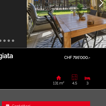
giata
CHF 795'000.-
131 m²
4.5
3