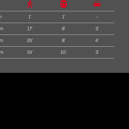
m
1'
1'
-
 m
17'
8'
3'
km
26'
8'
4'
 m
19'
10'
3'