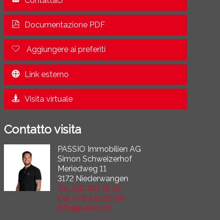
Contattaci
Documentazione PDF
Aggiungere ai preferiti
Link esterno
Visita virtuale
Contatto visita
PASSIO Immobilien AG
Simon Schweizerhof
Meriedweg 11
3172 Niederwangen
Tel.
031 301 19 19
Cel.
079 132 20 20
info@passio.ch