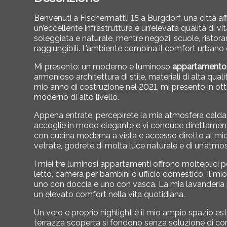
Benvenuti a Fischermättli 15 a
Burgdorf
, una città a
un’eccellente infrastruttura e un’elevata qualità di v
soleggiata e naturale, mentre negozi, scuole, ristor
raggiungibili. L’ambiente combina il comfort urbano 
Mi presento: un moderno e luminoso
appartamento d
armonioso architettura di stile, materiali di alta qua
mio anno di costruzione nel 2021, mi presento in ott
moderno di alto livello.
Appena entrate, percepirete la mia atmosfera calda 
accoglie in modo elegante e vi conduce direttamen
con cucina moderna a vista e accesso diretto al mio
vetrate, godrete di molta luce naturale e di un’atmo
I miei tre luminosi appartamenti offrono molteplici 
letto, camera per bambini o ufficio domestico. Il m
uno con doccia e uno con vasca. La mia lavanderia pr
un elevato comfort nella vita quotidiana.
Un vero e proprio highlight è il mio ampio spazio es
terrazza scoperta si fondono senza soluzione di cont