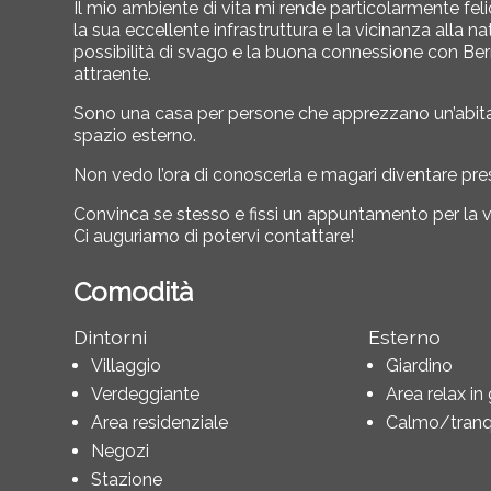
Il mio ambiente di vita mi rende particolarmente fel
la sua eccellente infrastruttura e la vicinanza alla na
possibilità di svago e la buona connessione con
Be
attraente.
Sono una casa per persone che apprezzano un’abitazi
spazio esterno.
Non vedo l’ora di conoscerla e magari diventare pre
Convinca se stesso e fissi un appuntamento per la vi
Ci auguriamo di potervi contattare!
Comodità
Dintorni
Esterno
Villaggio
Giardino
Verdeggiante
Area relax in
Area residenziale
Calmo/tranqu
Negozi
Stazione