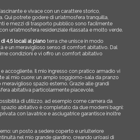
ffascinante e vivace con un carattere storico,
ita. Qui potrete godere di un’atmosfera tranquilla,
anti e mezzi di trasporto pubblico sono facilmente
con un’atmosfera residenziale rilassata e molto verde.
i 4,5 locali al piano
terra che unisce in modo
lità e un meraviglioso senso di comfort abitativo. Dal
ime condizioni e vi offro un comfort abitativo
e accogliente. Il mio ingresso con pratico armadio vi
te al mio cuore: un ampio soggiorno-sala da pranzo
 meraviglioso spazio esterno. Grazie alle grandi
sfera abitativa particolarmente piacevole.
possibilità di utilizzo, ad esempio come camera da
io spazio abitativo è completato da due moderni bagni:
ivata con lavatrice e asciugatrice garantisce inoltre
terno: un posto a sedere coperto e un’ulteriore
inuità nel mio grande giardino, creando un’oasi di