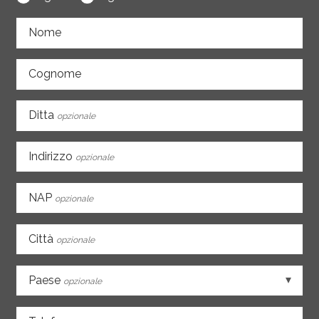
Nome
Cognome
Ditta
opzionale
Indirizzo
opzionale
NAP
opzionale
Città
opzionale
Paese
opzionale