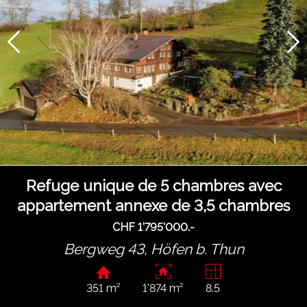
Refuge unique de 5 chambres avec
appartement annexe de 3,5 chambres
CHF 1'795'000.-
Bergweg 43,
Höfen b. Thun
351 m²
1'874 m²
8.5