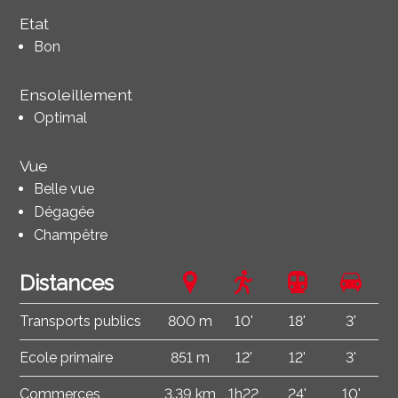
Etat
Bon
Ensoleillement
Optimal
Vue
Belle vue
Dégagée
Champêtre
Distances
Transports publics
800 m
10'
18'
3'
Ecole primaire
851 m
12'
12'
3'
Commerces
3.39 km
1h22
24'
10'