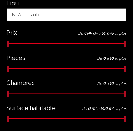
Lieu
NPA Localité
Prix
De
CHF 0.-
à
50 mio
et plus
Pièces
De
0
à
10
et plus
Chambres
De
0
à
10
et plus
Surface habitable
De
0 m²
à
500 m²
et plus