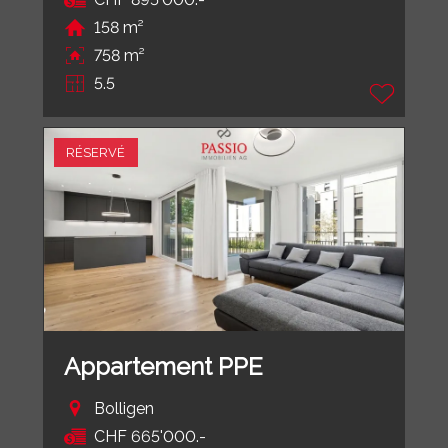
158 m²
758 m²
5.5
RÉSERVÉ
Appartement PPE
Bolligen
CHF 665'000.-