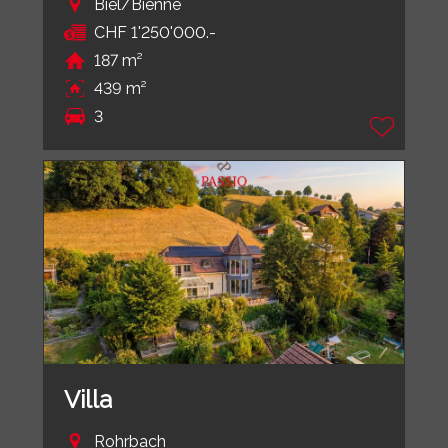
Biel/Bienne
CHF 1'250'000.-
187 m²
439 m²
3
Villa
Rohrbach