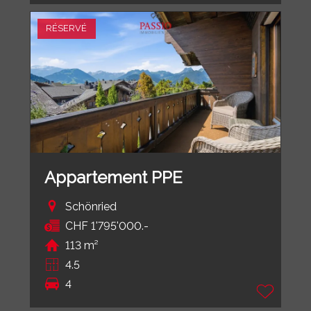
RÉSERVÉ
Appartement PPE
Schönried
CHF 1'795'000.-
113 m²
4.5
4