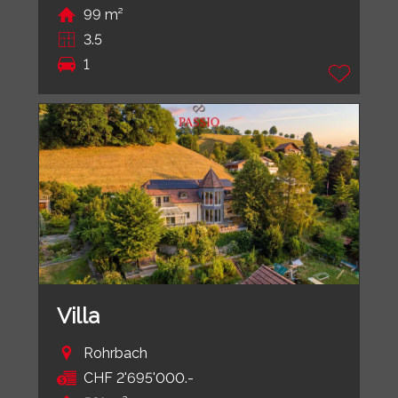
99 m²
3.5
1
Villa
Rohrbach
CHF 2'695'000.-