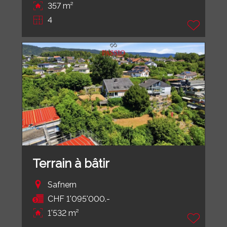
357 m²
4
Terrain à bâtir
Safnern
CHF 1'095'000.-
1'532 m²