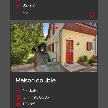
937 m²
4.5
Maison double
Niederlenz
CHF 495'000.-
125 m²