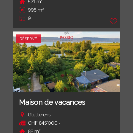
521 m²
995 m²
9
RÉSERVÉ
Maison de vacances
Gletterens
CHF 845'000.-
82 m²