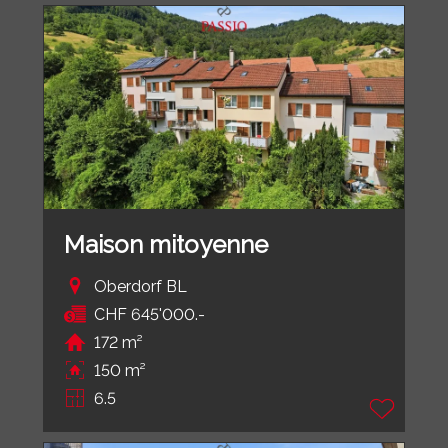
Maison mitoyenne
Oberdorf BL
CHF 645'000.-
172 m²
150 m²
6.5