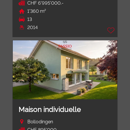
CHF 6'995'000.-
1'360 m²
13
2014
Maison individuelle
Bollodingen
CHF 895'000.-