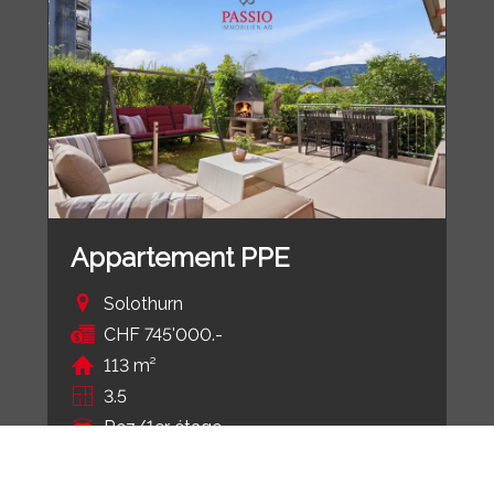
Appartement PPE
Solothurn
CHF 745'000.-
113 m²
3.5
Rez/1er étage