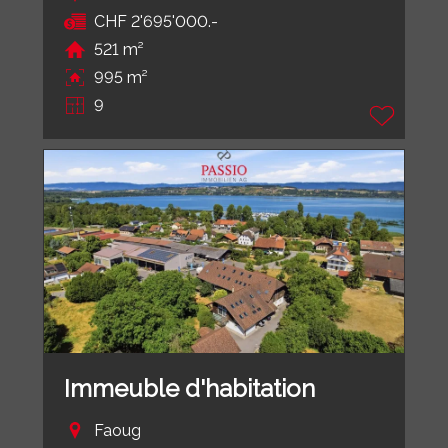
CHF 2'695'000.-
521 m²
995 m²
9
Immeuble d'habitation
Faoug