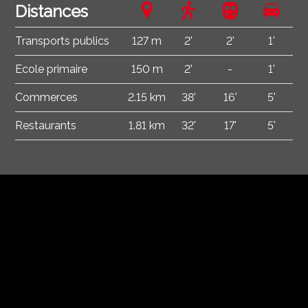
Distances
Transports publics
127 m
2'
2'
1'
Ecole primaire
150 m
2'
-
1'
Commerces
2.15 km
38'
16'
5'
Restaurants
1.81 km
32'
17'
5'