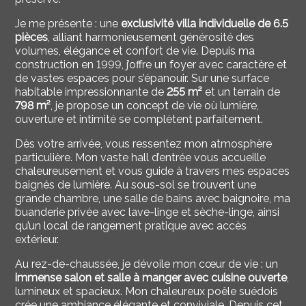
Je me présente : une
exclusivité villa individuelle de 6.5
pièces
, alliant harmonieusement générosité des
volumes, élégance et confort de vie. Depuis ma
construction en 1999, j’offre un foyer avec caractère et
de vastes espaces pour s’épanouir. Sur une surface
habitable impressionnante de
255 m²
et un terrain de
798 m²
, je propose un concept de vie où lumière,
ouverture et intimité se complètent parfaitement.
Dès votre arrivée, vous ressentez mon atmosphère
particulière. Mon vaste hall d’entrée vous accueille
chaleureusement et vous guide à travers mes espaces
baignés de lumière. Au sous-sol se trouvent une
grande chambre, une salle de bains avec baignoire, ma
buanderie privée avec lave-linge et sèche-linge, ainsi
qu’un local de rangement pratique avec accès
extérieur.
Au rez-de-chaussée, je dévoile mon cœur de vie : un
immense salon et salle à manger avec cuisine ouverte
,
lumineux et spacieux. Mon chaleureux poêle suédois
crée une ambiance élégante et conviviale. Depuis cet