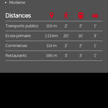
Moderne
Distances
Transports publics
110 m
2'
2'
1'
Ecole primaire
1.13 km
20'
16'
3'
Commerces
114 m
2'
2'
1'
Restaurants
196 m
3'
3'
1'