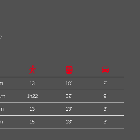
e
 m
13'
10'
2'
 km
1h22
32'
9'
 m
13'
13'
3'
 m
15'
13'
3'