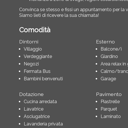
Convinca se stesso e fissi un appuntamento per la vi
Siamo lieti di ricevere la sua chiamata!
Comodità
Dintorni
Esterno
Villaggio
Balcone/i
Verdeggiante
Giardino
Negozi
Area relax in
Fermata Bus
Calmo/tranqu
Bambini benvenuti
Garage
Dotazione
Pavimento
Cucina arredata
Piastrelle
Lavatrice
Parquet
Asciugatrice
Laminato
Lavanderia privata