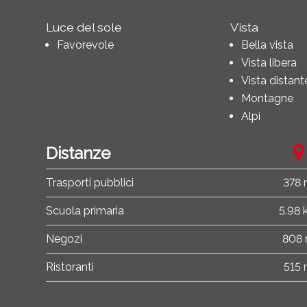
Luce del sole
Vista
Favorevole
Bella vista
Vista libera
Vista distant
Montagne
Alpi
Distanze
Trasporti pubblici
378
Scuola primaria
5.98
Negozi
808
Ristoranti
515