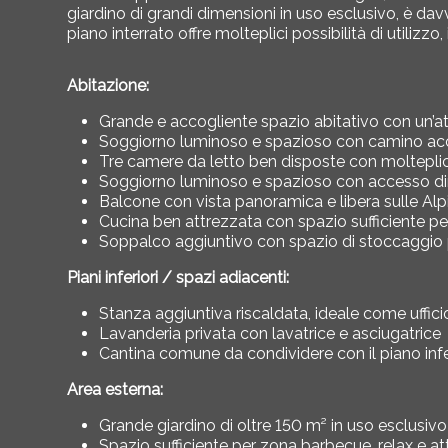
giardino di grandi dimensioni in uso esclusivo, è dav
piano interrato offre molteplici possibilità di utilizzo
Abitazione:
Grande e accogliente spazio abitativo con un’
Soggiorno luminoso e spazioso con camino ac
Tre camere da letto ben disposte con molteplici 
Soggiorno luminoso e spazioso con accesso dir
Balcone con vista panoramica e libera sulle Alp
Cucina ben attrezzata con spazio sufficiente p
Soppalco aggiuntivo con spazio di stoccaggio 
Piani inferiori / spazi adiacenti:
Stanza aggiuntiva riscaldata, ideale come uffic
Lavanderia privata con lavatrice e asciugatrice
Cantina comune da condividere con il piano infe
Area esterna:
Grande giardino di oltre 150 m² in uso esclusivo
Spazio sufficiente per zona barbecue, relax e atti