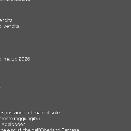
endita
di vendita
e di marzo 2026
t
 esposizione ottimale al sole
lmente raggiungibili
 e Adelboden
che e sciistiche dell’Oberland Bernese