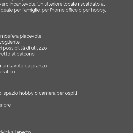
vero incantevole. Un ulteriore locale riscaldato al
, ideale per famiglie, per l’home office o per hobby.
atmosfera piacevole
cogliente
possibilità di utilizzo
etto al balcone
i
er un tavolo da pranzo
pratico
io, spazio hobby o camera per ospiti
riore
vità all’aperto