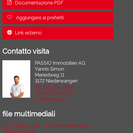
Documentazione PDF
Aggiungere ai preferiti
Link esterno
Contatto visita
PASSIO Immobilien AG
Yannis Simon
Meriedweg 11
3172 Niederwangen
Tel.
031 301 19 19
Cel.
079 132 20 20
info@passio.ch
file multimediali
Frutigen - 3D - 5-Zimmer Wohnung -
Letterhead.pdf