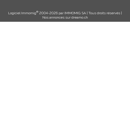
®
Logiciel Immomig
2004-2026 par IMMOMIG SA | Tous droits réservés |
Nos annonces sur
dreamo.ch