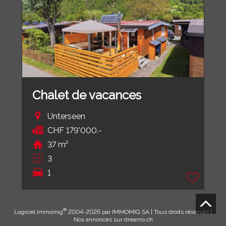
Chalet de vacances
Unterseen
CHF 179'000.-
37 m²
3
1
®
Logiciel Immomig
2004-2026 par IMMOMIG SA | Tous droits réservés |
Nos annonces sur
dreamo.ch