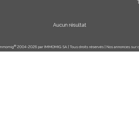
T
Aucun résultat
®
 Immomig
2004-2026 par IMMOMIG SA | Tous droits réservés | Nos annonces sur