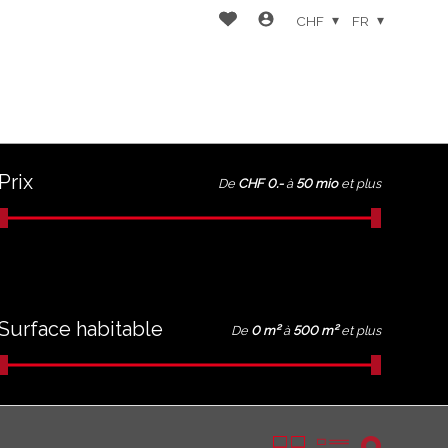
CHF
FR
Prix
De
CHF 0.-
à
50 mio
et plus
Surface habitable
De
0 m²
à
500 m²
et plus