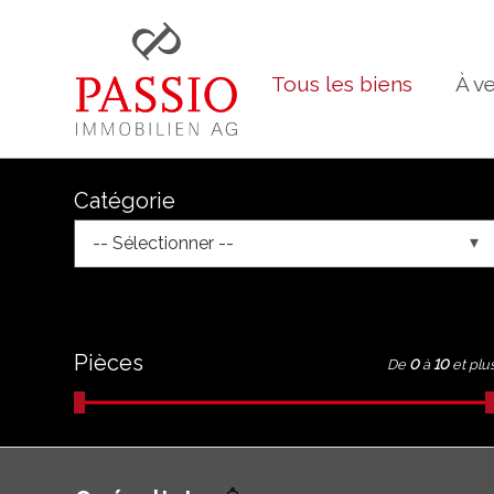
Tous les biens
À v
Catégorie
-- Sélectionner --
Pièces
De
0
à
10
et plu