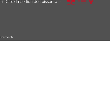
ri:
Date d'insertion décroissante
dreamo.ch