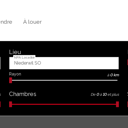
endre
À louer
Lieu
NPA Localité
Rayon
à
0 km
Chambres
s
De
0
à
10
et plus