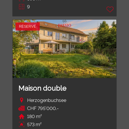
9
RÉSERVÉ
Maison double
Herzogenbuchsee
CHF 795'000.-
180 m²
573 m²