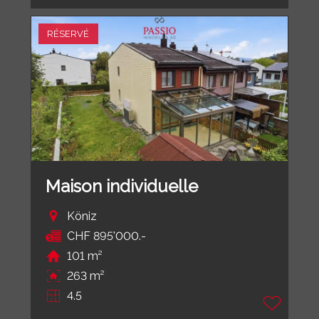
RÉSERVÉ
Maison individuelle
Köniz
CHF 895'000.-
101 m²
263 m²
4.5