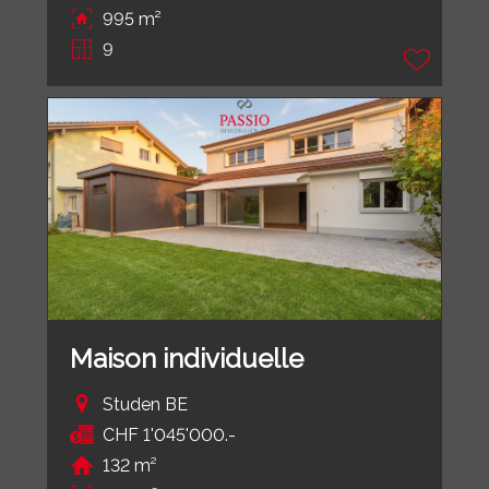
995 m²
9
Maison individuelle
Studen BE
CHF 1'045'000.-
132 m²