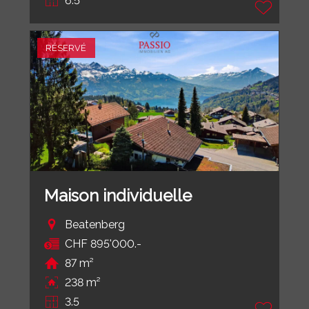
6.5
RÉSERVÉ
Maison individuelle
Beatenberg
CHF 895'000.-
87 m²
238 m²
3.5