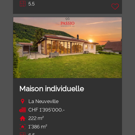
5.5
Maison individuelle
La Neuveville
CHF 1'395'000.-
222 m²
1'386 m²