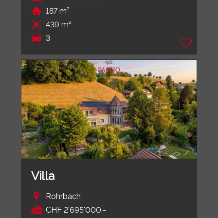
187 m²
439 m²
3
Villa
Rohrbach
CHF 2'695'000.-