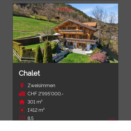
Chalet
Zweisimmen
CHF 2'995'000.-
301 m²
1'412 m²
8.5