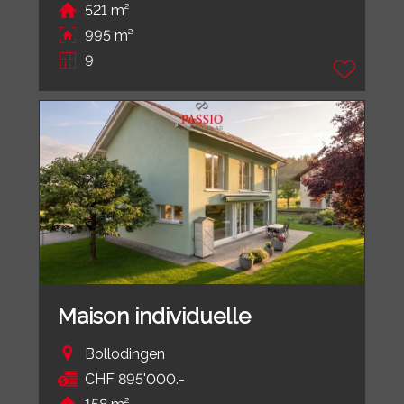
521 m²
995 m²
9
Maison individuelle
Bollodingen
CHF 895'000.-