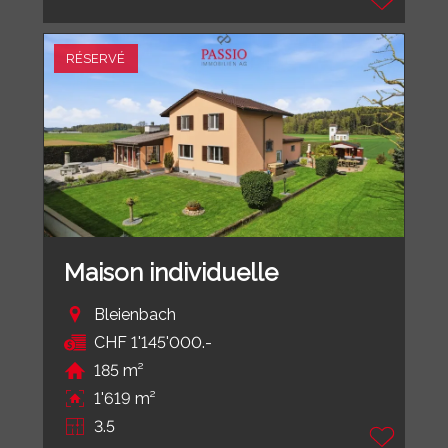
RÉSERVÉ
Maison individuelle
Bleienbach
CHF 1'145'000.-
185 m²
1'619 m²
3.5