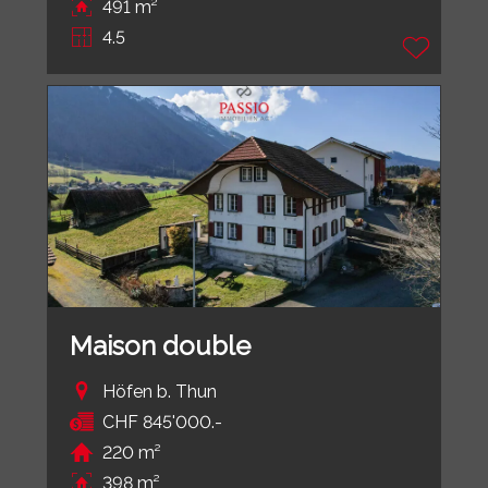
491 m²
4.5
Maison double
Höfen b. Thun
CHF 845'000.-
220 m²
398 m²