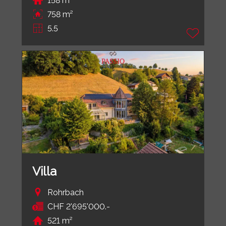
158 m²
758 m²
5.5
Villa
Rohrbach
CHF 2'695'000.-
521 m²