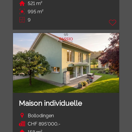
521 m²
995 m²
9
Maison individuelle
Bollodingen
CHF 895'000.-