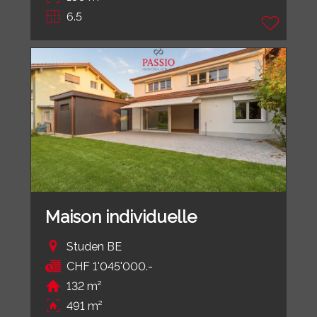
6.5
Maison individuelle
Studen BE
CHF 1'045'000.-
132 m²
491 m²