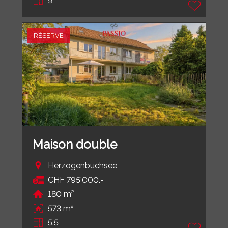
9
RÉSERVÉ
Maison double
Herzogenbuchsee
CHF 795'000.-
180 m²
573 m²
5.5