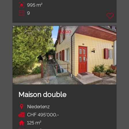
995 m²
9
Maison double
Niederlenz
CHF 495'000.-
125 m²