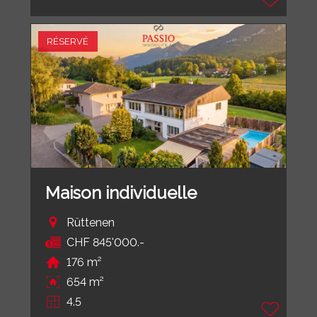
RÉSERVÉ
Maison individuelle
Rüttenen
CHF 845'000.-
176 m²
654 m²
4.5