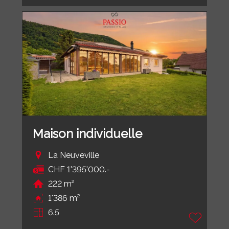
Maison individuelle
La Neuveville
CHF 1'395'000.-
222 m²
1'386 m²
6.5