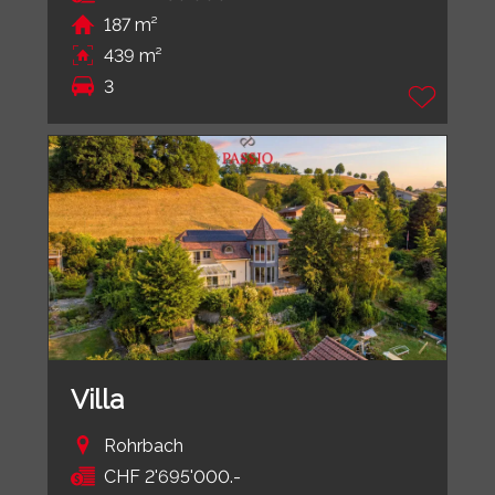
187 m²
439 m²
3
Villa
Rohrbach
CHF 2'695'000.-