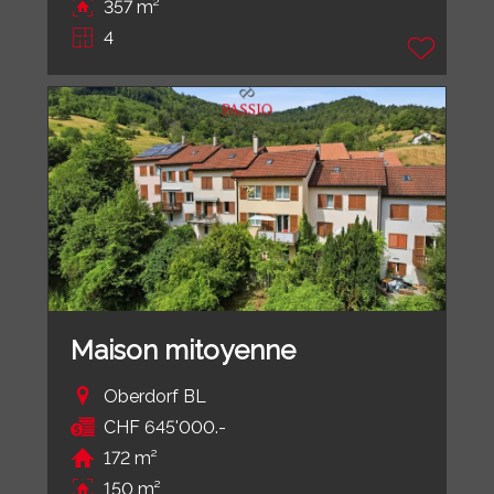
357 m²
4
Maison mitoyenne
Oberdorf BL
CHF 645'000.-
172 m²
150 m²