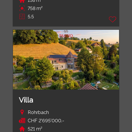
158 m²
758 m²
5.5
Villa
Rohrbach
CHF 2'695'000.-
521 m²