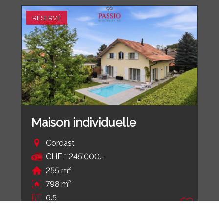
RÉSERVÉ
Maison individuelle
Cordast
CHF 1'245'000.-
255 m²
798 m²
6.5