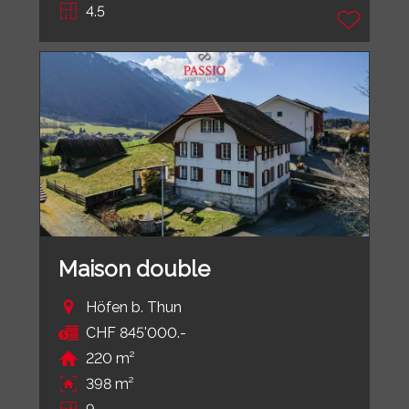
4.5
Maison double
Höfen b. Thun
CHF 845'000.-
220 m²
398 m²