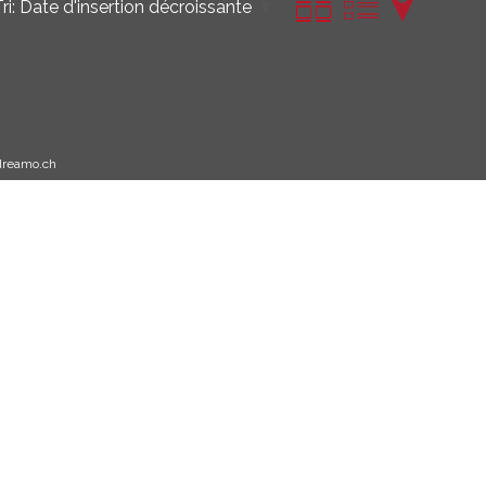
ri:
Date d'insertion décroissante
dreamo.ch