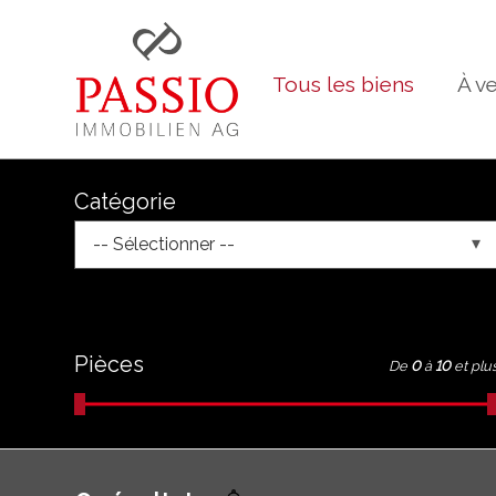
Tous les biens
À v
Catégorie
-- Sélectionner --
Pièces
De
0
à
10
et plu