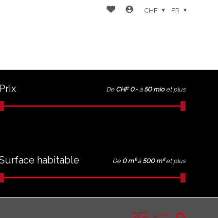
CHF
FR
Prix
De
CHF 0.-
à
50 mio
et plus
Surface habitable
De
0 m²
à
500 m²
et plus