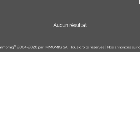
T
Aucun résultat
®
 Immomig
2004-2026 par IMMOMIG SA | Tous droits réservés | Nos annonces sur