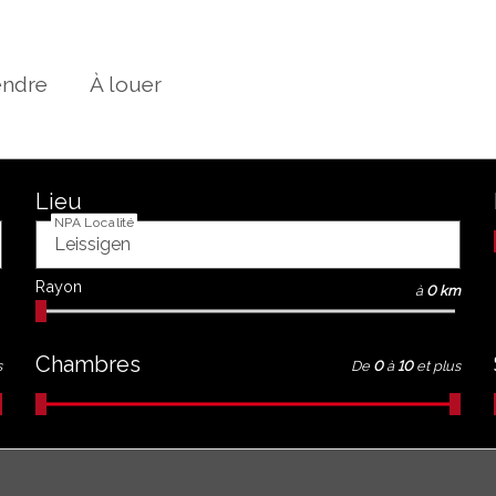
endre
À louer
Lieu
NPA Localité
Rayon
à
0 km
Chambres
s
De
0
à
10
et plus