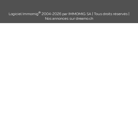
®
Logiciel Immomig
2004-2026 par IMMOMIG SA | Tous droits réservés |
Nos annonces sur
dreamo.ch