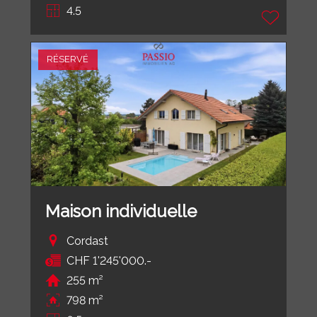
4.5
RÉSERVÉ
Maison individuelle
Cordast
CHF 1'245'000.-
255 m²
798 m²