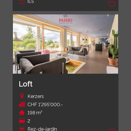
6.5
Loft
Kerzers
CHF 1'295'000.-
198 m²
2
Rez-de-jardin