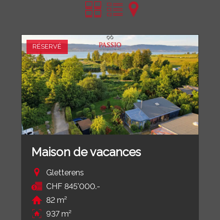
RÉSERVÉ
Maison de vacances
Gletterens
CHF 845'000.-
82 m²
937 m²