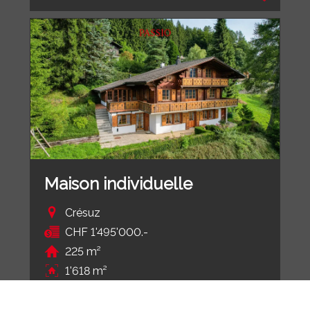
Maison individuelle
Crésuz
CHF 1'495'000.-
225 m²
1'618 m²
6.5