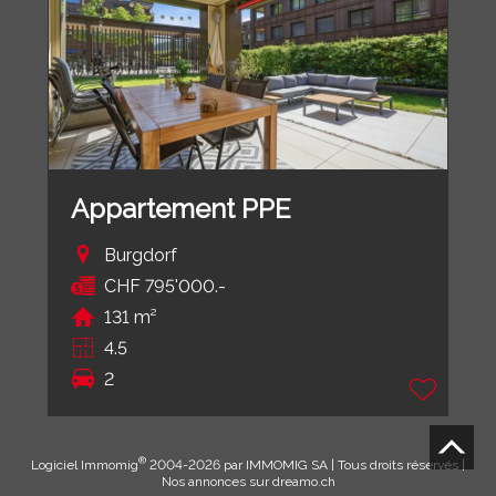
Appartement PPE
Burgdorf
CHF 795'000.-
131 m²
4.5
2
®
Logiciel Immomig
2004-2026 par IMMOMIG SA | Tous droits réservés |
Nos annonces sur
dreamo.ch