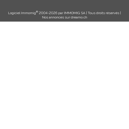
®
Logiciel Immomig
2004-2026 par IMMOMIG SA | Tous droits réservés |
Nos annonces sur
dreamo.ch