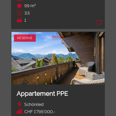
99 m²
3.5
1
RÉSERVÉ
Appartement PPE
Schönried
CHF 1'795'000.-