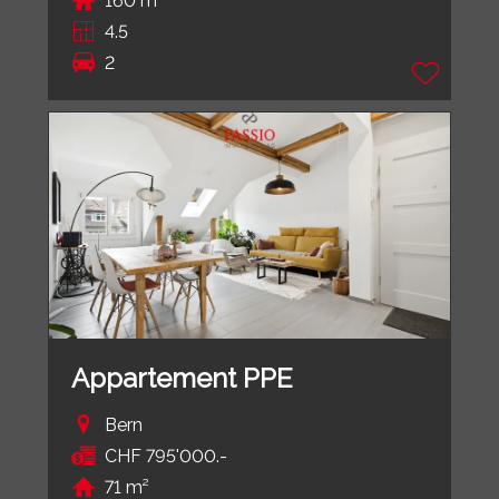
160 m²
4.5
2
Appartement PPE
Bern
CHF 795'000.-
71 m²