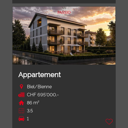
Appartement
Biel/Bienne
CHF 695'000.-
86 m²
3.5
1