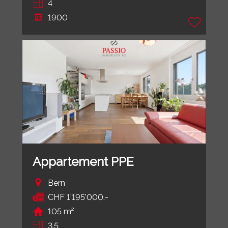
4
1900
Appartement PPE
Bern
CHF 1'195'000.-
105 m²
3.5