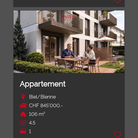
Appartement
Biel/Bienne
CHF 845'000.-
106 m²
4.5
1