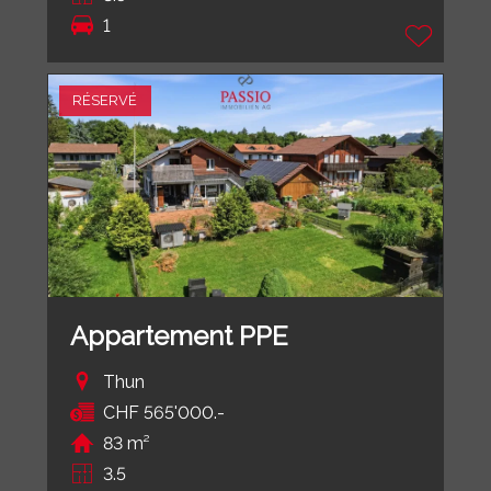
1
RÉSERVÉ
Appartement PPE
Thun
CHF 565'000.-
83 m²
3.5