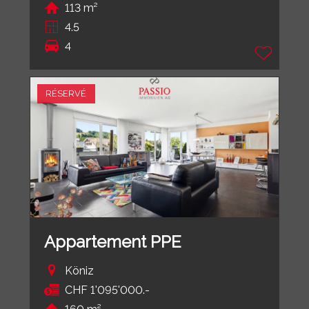
113 m²
4.5
4
RÉSERVÉ
Appartement PPE
Köniz
CHF 1'095'000.-