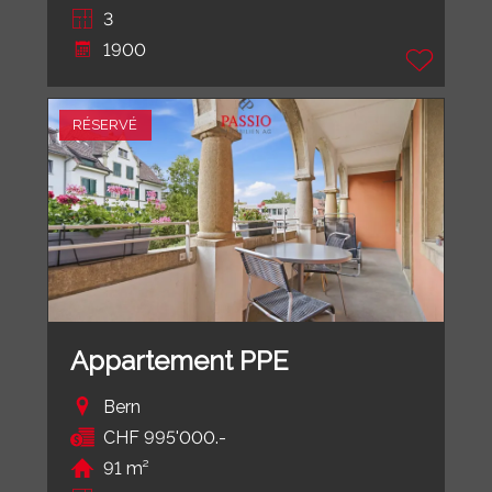
3
1900
RÉSERVÉ
Appartement PPE
Bern
CHF 995'000.-
91 m²