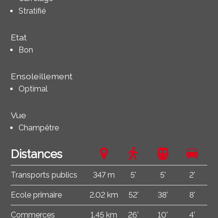
Stratifié
Etat
Bon
Ensoleillement
Optimal
Vue
Champêtre
Distances
Transports publics
347 m
5'
5'
2'
Ecole primaire
2.02 km
52'
38'
8'
Commerces
1.45 km
26'
10'
4'