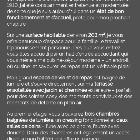
1910, j’ai été constamment entretenue et modernisée,
de sorte que je suis aujourd’hui dans un
état de bon
fonctionnement et d’accueil
, prête pour mon prochain
chapitre.
Sur une
surface habitable
d’environ
203 m²
, je vous
offre beaucoup d’espace pour la famille, le travail et
l’épanouissement personnel. Dès que vous entrez,
vous êtes accueilli par un hall d’entrée accueillant qui
vous mène à ma cuisine-séjour moderne – un endroit
où cuisiner et savourer les repas est un véritable plaisir.
Mon grand
espace de vie et de repas
est baigné de
lumière et s’ouvre directement sur ma
terrasse
ensoleillée avec jardin et cheminée
extérieure – parfait
pour des soirées cosy, des moments conviviaux et des
moments de détente en plein air.
Au premier étage, vous trouverez
trois chambres
baignées de lumière
, un
dressing
fonctionnel et
deux
salles de bains
– l’une avec baignoire, l’autre avec
douche. Deux des chambres ont également un accès
direct à mon
balcon
, qui offre un espace