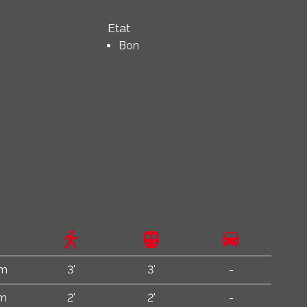
Etat
Bon
 m
3'
3'
-
 m
2'
2'
-