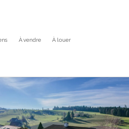
ens
À vendre
À louer