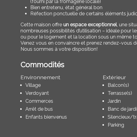
(fourni par la fromagerie locale)
Bien entretenu, état général bon
Réfection ponctuelle de certains éléments judi
Cette maison offre
un espace exceptionnel
, une sit
nombreuses possibilités d’utilisation – idéale pour l
ou pour le logement et la location sous un même toi
Venez vous en convaincre et prenez rendez-vous dès
Nous sommes à votre disposition!
Commodités
Environnement
Extérieur
Village
Balcon(s)
Verdoyant
Terrasse(s)
Commerces
Jardin
Arrêt de bus
Banc de jard
Enfants bienvenus
Silencieux/tr
Parking