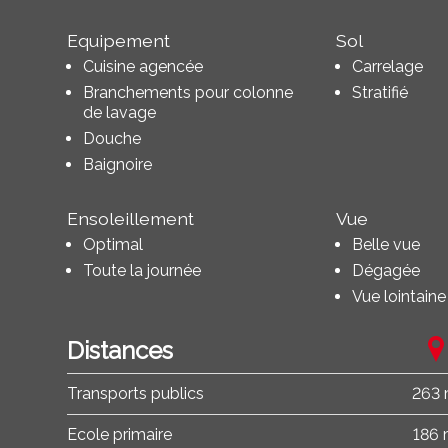
Equipement
Sol
Cuisine agencée
Carrelage
Branchements pour colonne
Stratifié
de lavage
Douche
Baignoire
Ensoleillement
Vue
Optimal
Belle vue
Toute la journée
Dégagée
Vue lointaine
Distances
Transports publics
263
Ecole primaire
186