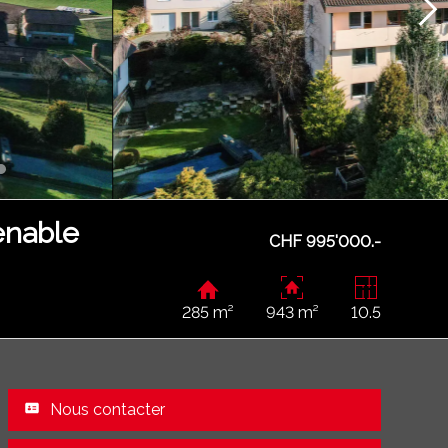
enable
CHF 995'000.-
285 m²
943 m²
10.5
Nous contacter