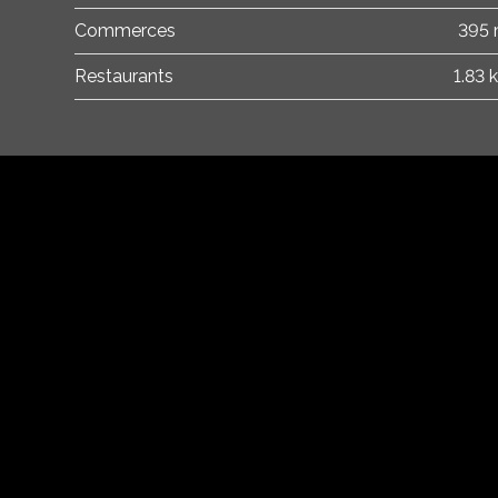
Commerces
395
Restaurants
1.83 