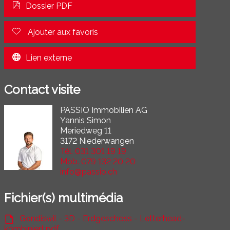
Dossier PDF
Ajouter aux favoris
Lien externe
Contact visite
PASSIO Immobilien AG
Yannis Simon
Meriedweg 11
3172 Niederwangen
Tél.
031 301 19 19
Mob.
079 132 20 20
info@passio.ch
Fichier(s) multimédia
Gondiswil - 3D - Erdgeschoss - Letterhead-
kombiniert.pdf