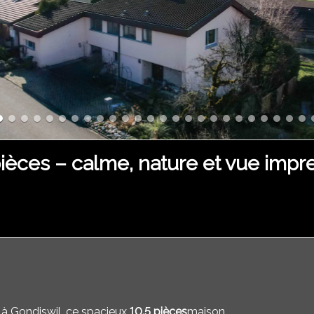
pièces – calme, nature et vue impr
à Gondiswil, ce spacieux
10.5 pièces
maison