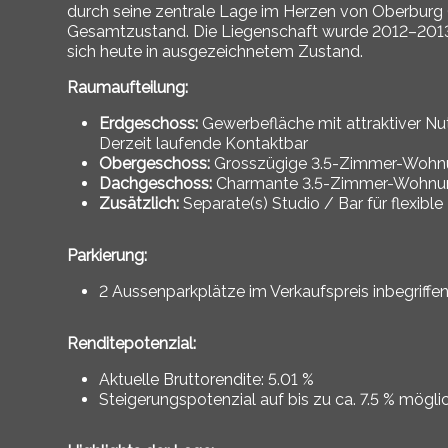
durch seine zentrale Lage im Herzen von Oberburg 
Gesamtzustand. Die Liegenschaft wurde 2012–2013 to
sich heute in ausgezeichnetem Zustand.
Raumaufteilung:
Erdgeschoss:
Gewerbefläche mit attraktiver Nut
Derzeit laufende Kontaktbar
Obergeschoss:
Grosszügige 3.5-Zimmer-Wohnu
Dachgeschoss:
Charmante 3.5-Zimmer-Wohnun
Zusätzlich:
Separate(s) Studio / Bar für flexibl
Parkierung:
2 Aussenparkplätze im Verkaufspreis inbegriffe
Renditepotenzial:
Aktuelle Bruttorendite: 5.01 %
Steigerungspotenzial auf bis zu ca. 7.5 % mögli