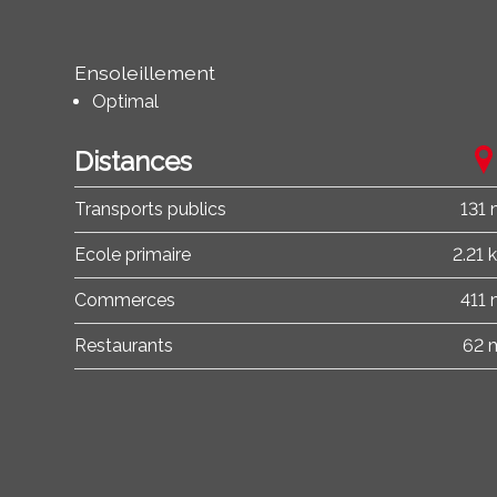
Ensoleillement
Optimal
Distances
Transports publics
131
Ecole primaire
2.21 
Commerces
411
Restaurants
62 