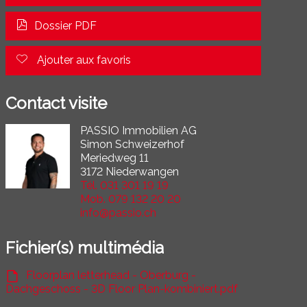
Dossier PDF
Ajouter aux favoris
Contact visite
PASSIO Immobilien AG
Simon Schweizerhof
Meriedweg 11
3172 Niederwangen
Tél.
031 301 19 19
Mob.
079 132 20 20
info@passio.ch
Fichier(s) multimédia
Floorplan letterhead - Oberburg -
Dachgeschoss - 3D Floor Plan-kombiniert.pdf