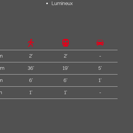
Lumineux
 m
2'
2'
-
km
36'
19'
5'
 m
6'
6'
1'
m
1'
1'
-