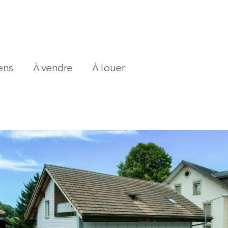
ens
À vendre
À louer