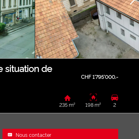
e situation de
CHF 1'795'000.-
235 m²
198 m²
2
Nous contacter