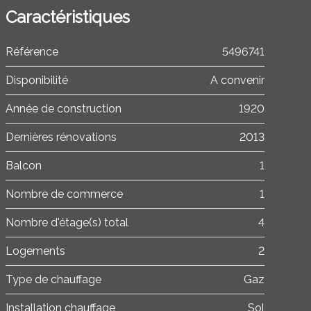
Caractéristiques
Référence
5496741
Disponibilité
A convenir
Année de construction
1920
Dernières rénovations
2013
Balcon
1
Nombre de commerce
1
Nombre d'étage(s) total
4
Logements
2
Type de chauffage
Gaz
Installation chauffage
Sol