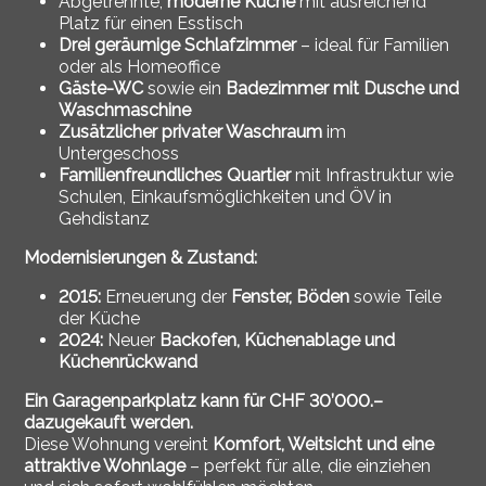
Abgetrennte,
moderne Küche
mit ausreichend
Platz für einen Esstisch
Drei geräumige Schlafzimmer
– ideal für Familien
oder als Homeoffice
Gäste-WC
sowie ein
Badezimmer mit Dusche und
Waschmaschine
Zusätzlicher privater Waschraum
im
Untergeschoss
Familienfreundliches Quartier
mit Infrastruktur wie
Schulen, Einkaufsmöglichkeiten und ÖV in
Gehdistanz
Modernisierungen & Zustand:
2015:
Erneuerung der
Fenster, Böden
sowie Teile
der Küche
2024:
Neuer
Backofen, Küchenablage und
Küchenrückwand
Ein Garagenparkplatz kann für CHF 30’000.–
dazugekauft werden.
Diese Wohnung vereint
Komfort, Weitsicht und eine
attraktive Wohnlage
– perfekt für alle, die einziehen