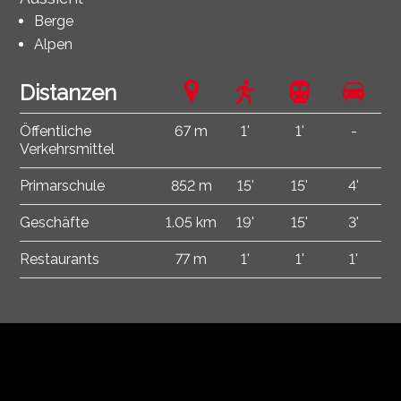
Berge
Alpen
Distanzen
Öffentliche
67 m
1'
1'
-
Verkehrsmittel
Primarschule
852 m
15'
15'
4'
Geschäfte
1.05 km
19'
15'
3'
Restaurants
77 m
1'
1'
1'