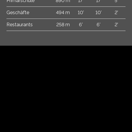
Primarschule
890 m
17'
17'
5'
Geschäfte
494 m
10'
10'
2'
Restaurants
258 m
6'
6'
2'