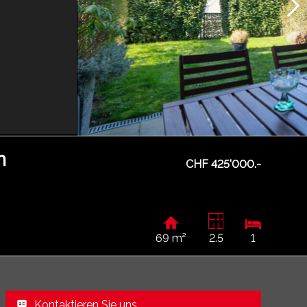
m
CHF 425'000.-
69 m²
2.5
1
Kontaktieren Sie uns