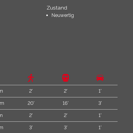
Zustand
Neuwertig
 m
2'
2'
1'
km
20'
16'
3'
 m
2'
2'
1'
 m
3'
3'
1'