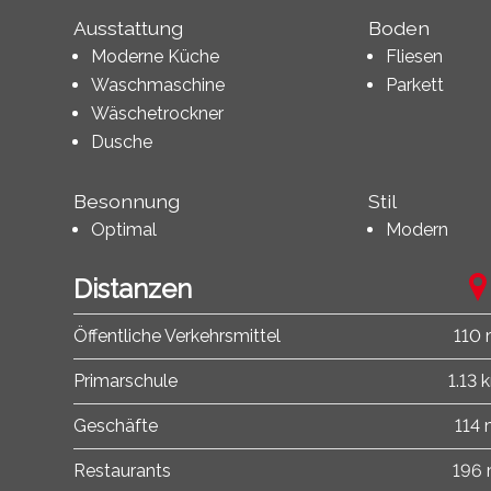
Ausstattung
Boden
Moderne Küche
Fliesen
Waschmaschine
Parkett
Wäschetrockner
Dusche
Besonnung
Stil
Optimal
Modern
Distanzen
Öffentliche Verkehrsmittel
110
Primarschule
1.13 
Geschäfte
114
Restaurants
196