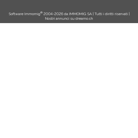
®
Software Immomig
2004-2026 da IMMOMIG SA | Tutti i diritti riservati |
Nostri annunci su
dreamo.ch