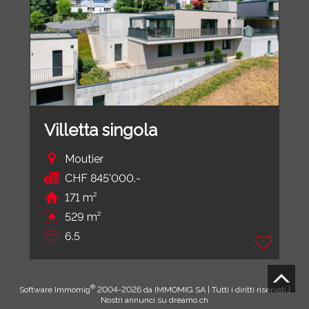
Villetta singola
Moutier
CHF 845'000.-
171 m²
529 m²
6.5
®
Software Immomig
2004-2026 da IMMOMIG SA | Tutti i diritti riservati |
Nostri annunci su
dreamo.ch