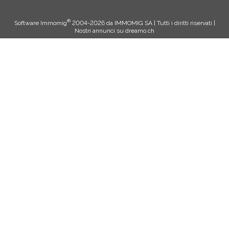
®
Software Immomig
2004-2026 da IMMOMIG SA | Tutti i diritti riservati |
Nostri annunci su
dreamo.ch