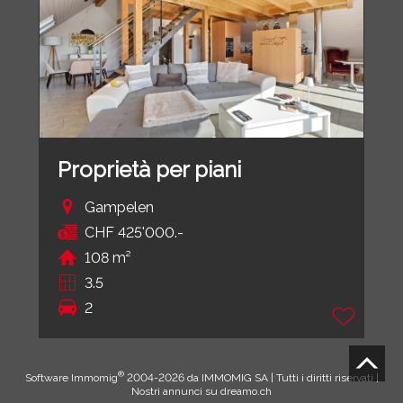
Proprietà per piani
Gampelen
CHF 425'000.-
108 m²
3.5
2
®
Software Immomig
2004-2026 da IMMOMIG SA | Tutti i diritti riservati |
Nostri annunci su
dreamo.ch