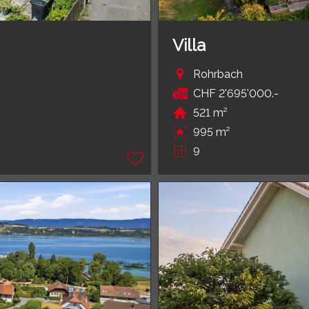
Villa
Rohrbach
CHF 2'695'000.-
521 m²
995 m²
9