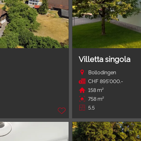
Villetta singola
Bollodingen
CHF 895'000.-
158 m²
758 m²
5.5