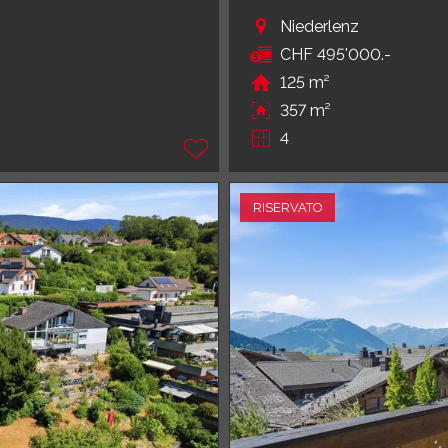
Niederlenz
CHF 495'000.-
125 m²
357 m²
4
RISERVATO