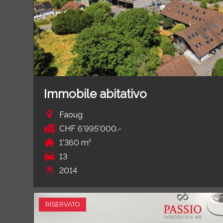
Immobile abitativo
Faoug
CHF 6'995'000.-
1'360 m²
13
2014
RISERVATO