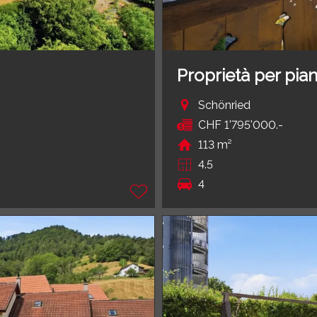
Proprietà per pian
Schönried
CHF 1'795'000.-
113 m²
4.5
4