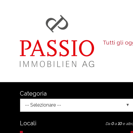
Tutti gli og
Categoria
-- Selezionare --
Locali
Da
0
a
10
e altr