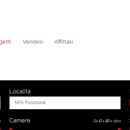
getti
Vendesi
Affittasi
Località
NPA Posizione
Camere
o
Da
0
a
10
e altro