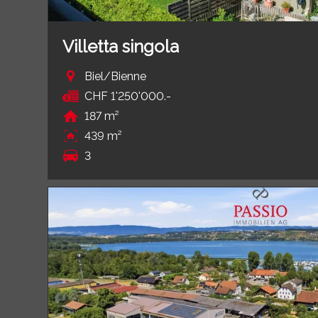
Villetta singola
Biel/Bienne
CHF 1'250'000.-
187 m²
439 m²
3