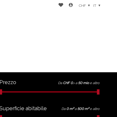
CHF
IT
Prezzo
Da
CHF 0.-
a
50 mio
e altro
Superficie abitabile
Da
0 m²
a
500 m²
e altro