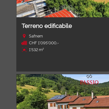
Terreno edificabile
Safnern
CHF 1'095'000.-
1'532 m²