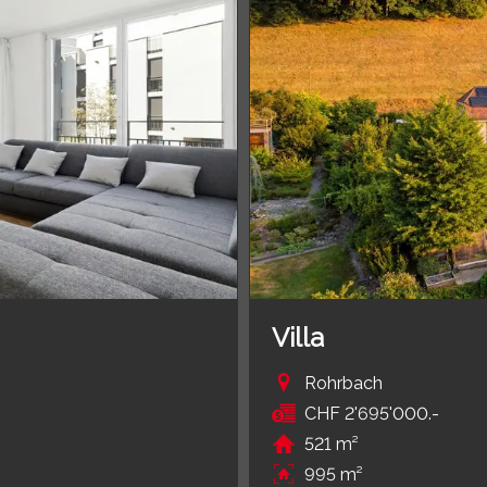
Villa
Rohrbach
CHF 2'695'000.-
521 m²
995 m²