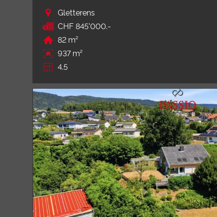
Gletterens
CHF 845'000.-
82 m²
937 m²
4.5