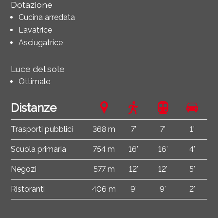
Dotazione
Cucina arredata
Lavatrice
Asciugatrice
Luce del sole
Ottimale
Distanze
Trasporti pubblici
368 m
7'
7'
1'
Scuola primaria
754 m
16'
16'
4'
Negozi
577 m
12'
12'
5'
Ristoranti
406 m
9'
9'
2'