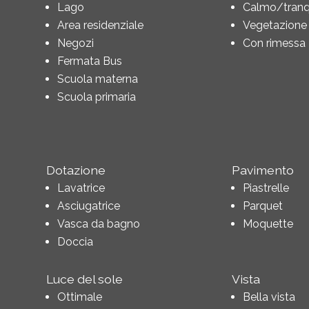
Lago
Calmo/tranqu
Area residenziale
Vegetazione
Negozi
Con rimessa
Fermata Bus
Scuola materna
Scuola primaria
Dotazione
Pavimento
Lavatrice
Piastrelle
Asciugatrice
Parquet
Vasca da bagno
Moquette
Doccia
Luce del sole
Vista
Ottimale
Bella vista