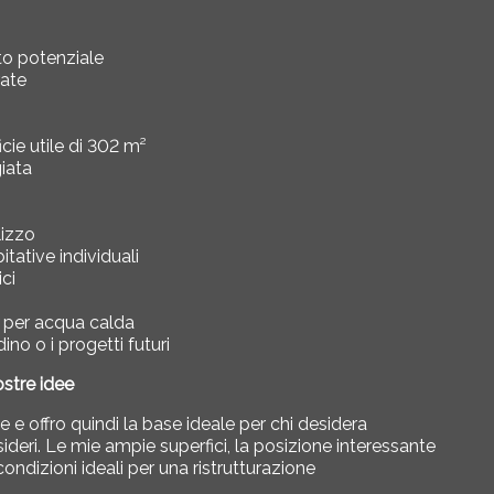
lto potenziale
rate
cie utile di 302 m²
giata
lizzo
itative individuali
ci
e per acqua calda
dino o i progetti futuri
ostre idee
e e offro quindi la base ideale per chi desidera
esideri. Le mie ampie superfici, la posizione interessante
condizioni ideali per una ristrutturazione