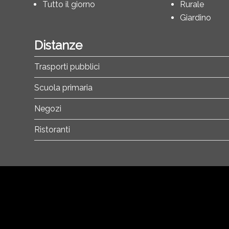
Tutto il giorno
Rurale
Giardino
Distanze
Trasporti pubblici
Scuola primaria
Negozi
Ristoranti