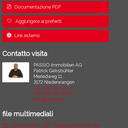
Documentazione PDF
Aggiungere ai preferiti
Link esterno
Contatto visita
PASSIO Immobilien AG
Patrick Geissbühler
Meriedweg 11
3172 Niederwangen
Tel.
031 301 19 19
Cel.
079 132 20 20
info@passio.ch
file multimediali
La Neuveville - 3D - Erdgeschoss Rez-de-