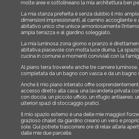
molte aree e sottolineano la mia architettura ben p
La mia stanza preferita è senza dubbio il mio ampio 
dimensioni impressionanti, al camino accogliente e al
abitativo unico che unisce armoniosamente l’interno 
ampia terrazza e al giardino soleggiato.
La mia luminosa zona giorno e pranzo è direttamente
abitativa piacevole con molta luce diurna. La spazio
cucina in comune e momenti conviviali con la famigli
Al piano terra troverete anche tre camere luminose,
completata da un bagno con vasca e da un bagno sep
Anche il mio piano interrato offre sorprendentemen
accesso diretto alla casa, una lavanderia privata con
con doccia, un piccolo ufficio, un rifugio antiaereo,
ulteriori spazi di stoccaggio pratici.
Il mio spazio esterno è una delle mie maggiori forze. 
grazioso chalet da giardino creano un vero e propri
sole. Qui potrete trascorrere ore di relax all’aria ape
dalle mie due parcelle.