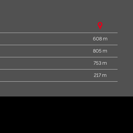
608 m
805 m
753 m
217 m