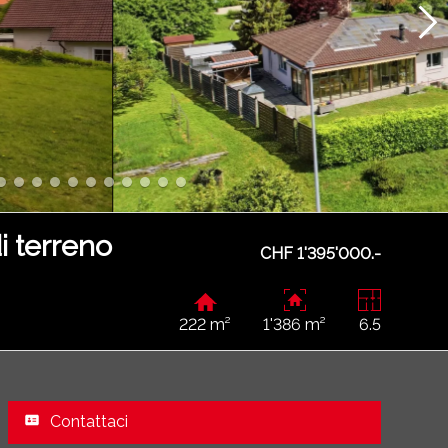
i terreno
CHF 1'395'000.-
222 m²
1'386 m²
6.5
Contattaci