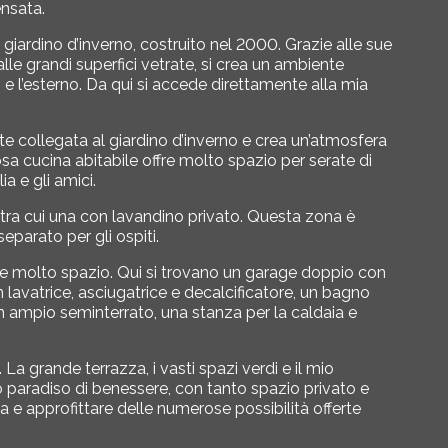
ensata.
giardino d’inverno, costruito nel 2000. Grazie alle sue
le grandi superfici vetrate, si crea un ambiente
e l’esterno. Da qui si accede direttamente alla mia
 collegata al giardino d’inverno e crea un’atmosfera
sa cucina abitabile offre molto spazio per serate di
a e gli amici.
 tra cui una con lavandino privato. Questa zona è
arato per gli ospiti.
te molto spazio. Qui si trovano un garage doppio con
 lavatrice, asciugatrice e decalcificatore, un bagno
 un ampio seminterrato, una stanza per la caldaia e
La grande terrazza, i vasti spazi verdi e il mio
o paradiso di benessere, con tanto spazio privato e
rta e approfittare delle numerose possibilità offerte