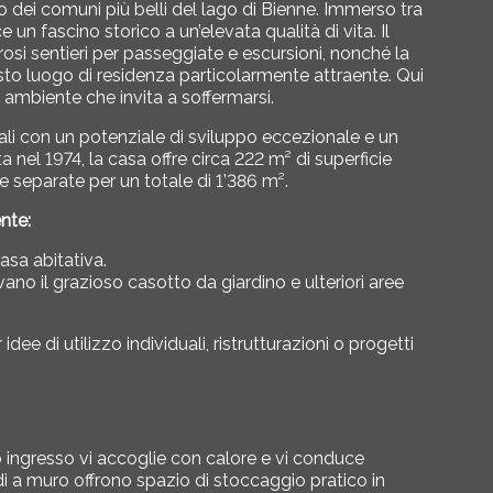
no dei comuni più belli del lago di Bienne. Immerso tra
e un fascino storico a un’elevata qualità di vita. Il
rosi sentieri per passeggiate e escursioni, nonché la
uesto luogo di residenza particolarmente attraente. Qui
un ambiente che invita a soffermarsi.
ocali con un potenziale di sviluppo eccezionale e un
 nel 1974, la casa offre circa 222 m² di superficie
le separate per un totale di 1’386 m².
nte:
casa abitativa.
rovano il grazioso casotto da giardino e ulteriori aree
ee di utilizzo individuali, ristrutturazioni o progetti
o ingresso vi accoglie con calore e vi conduce
i a muro offrono spazio di stoccaggio pratico in