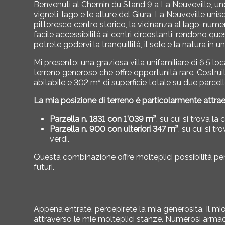
Benvenuti al Chemin du Stand 9 a
La Neuveville
, u
vigneti, lago e le alture del Giura, La Neuveville unisc
pittoresco centro storico, la vicinanza al lago, nume
facile accessibilità ai centri circostanti, rendono q
potrete godervi la tranquillità, il sole e la natura in 
Mi presento: una graziosa villa unifamiliare di 6,5 l
terreno generoso che offre opportunità rare. Costruita
abitabile e 302 m² di superficie totale su due parcel
La mia posizione di terreno è particolarmente attrae
Parzella n. 1831 con 1’039 m²
, su cui si trova la 
Parzella n. 900 con ulteriori 347 m²
, su cui si t
verdi.
Questa combinazione offre molteplici possibilità per id
futuri.
Appena entrate, percepirete la mia generosità. Il mi
attraverso le mie molteplici stanze. Numerosi armad