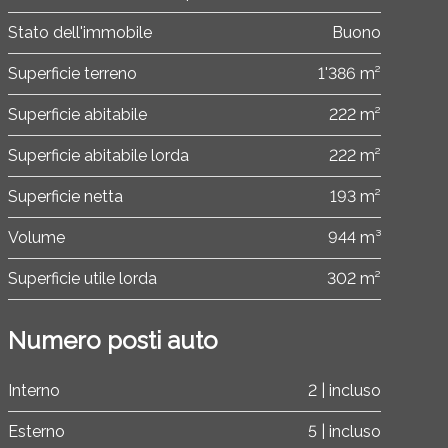
Stato dell'immobile
Buono
Superficie terreno
1'386 m²
Superficie abitabile
222 m²
Superficie abitabile lorda
222 m²
Superficie netta
193 m²
Volume
944 m³
Superficie utile lorda
302 m²
Numero posti auto
Interno
2 | incluso
Esterno
5 | incluso