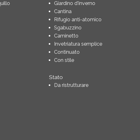
illo
Giardino d'inverno
Cantina
Rifugio anti-atomico
Sgabuzzino
Caminetto
Invetriatura semplice
Continuato
Con stile
Stato
Da ristrutturare