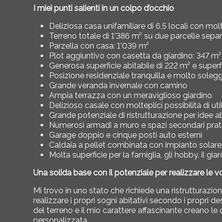
I miei punti salienti in un colpo d’occhio
Deliziosa casa unifamiliare di 6,5 locali con mo
Terreno totale di 1’386 m² su due parcelle sepa
Parzella con casa: 1’039 m²
Plot aggiuntivo con casetta da giardino: 347 m²
Generosa superficie abitabile di 222 m² e superfi
Posizione residenziale tranquilla e molto soleg
Grande veranda invernale con camino
Ampia terrazza con un meraviglioso giardino
Delizioso casale con molteplici possibilità di uti
Grande potenziale di ristrutturazione per idee ab
Numerosi armadi a muro e spazi secondari prati
Garage doppio e cinque posti auto esterni
Caldaia a pellet combinata con impianto solar
Molta superficie per la famiglia, gli hobby, il giar
Una solida base con il potenziale per realizzare le v
Mi trovo in uno stato che richiede una ristrutturazion
realizzare i propri sogni abitativi secondo i propri d
del terreno e il mio carattere affascinante creano le 
personalizzata.