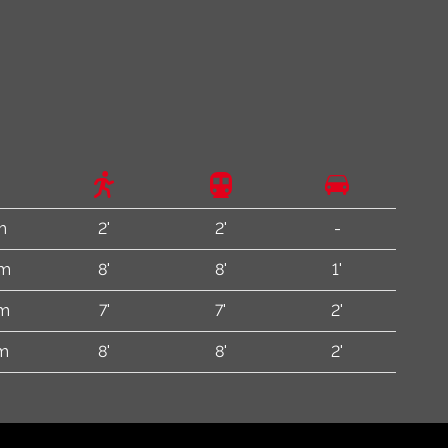
m
2'
2'
-
 m
8'
8'
1'
 m
7'
7'
2'
 m
8'
8'
2'