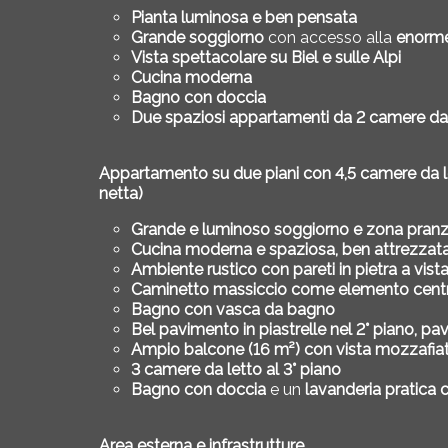
Pianta luminosa e ben pensata
Grande soggiorno
con accesso alla
enorme
Vista spettacolare su Biel e sulle Alpi
Cucina moderna
Bagno con doccia
Due spaziosi appartamenti da 2 camere da
Appartamento su due piani con 4,5 camere da lett
netta)
Grande e luminoso soggiorno e zona pran
Cucina moderna e spaziosa, ben attrezzata
Ambiente rustico con pareti in pietra a vist
Caminetto massiccio come elemento cent
Bagno con vasca da bagno
Bel pavimento in piastrelle nel 2° piano, pa
Ampio balcone (16 m²) con vista mozzafiat
3 camere da letto al 3° piano
Bagno con doccia
e un
lavanderia pratica 
Area esterna e infrastrutture