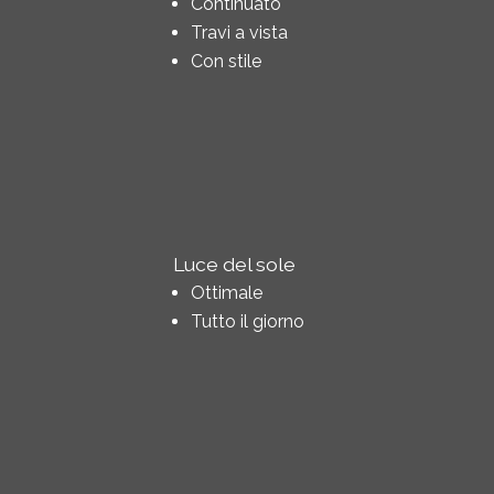
Continuato
Travi a vista
Con stile
Luce del sole
Ottimale
Tutto il giorno