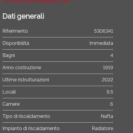
3D Floor Plan-kombiniert_1.pdf
Dati generali
Riferimento
5306341
Disponibilità
Immediata
Bagni
4
Anno costruzione
1919
Ultime ristrutturazioni
2022
Locali
9.5
Camere
6
Tipo di riscaldamento
Nafta
Impianto di riscaldamento
Radiatore