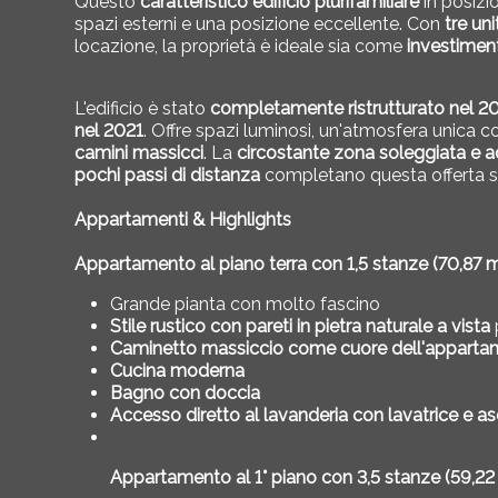
Questo
caratteristico edificio plurifamiliare
in posizi
spazi esterni e una posizione eccellente. Con
tre uni
locazione, la proprietà è ideale sia come
investimen
L'edificio è stato
completamente ristrutturato nel 
nel 2021
. Offre spazi luminosi, un'atmosfera unica co
camini massicci
. La
circostante zona soleggiata e ad
pochi passi di distanza
completano questa offerta s
Appartamenti & Highlights
Appartamento al piano terra con 1,5 stanze (70,87 m²
Grande pianta con molto fascino
Stile rustico con pareti in pietra naturale a vista
Caminetto massiccio come cuore dell'appart
Cucina moderna
Bagno con doccia
Accesso diretto al
lavanderia con lavatrice e as
Appartamento al 1° piano con 3,5 stanze (59,22 m