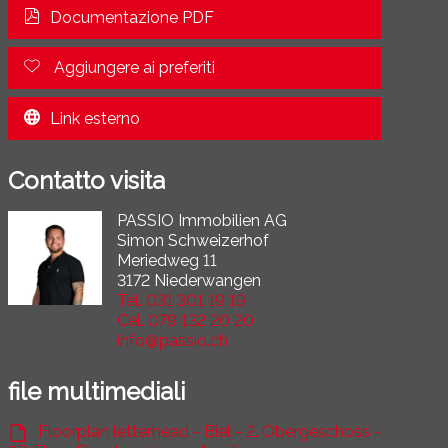
Documentazione PDF
Aggiungere ai preferiti
Link esterno
Contatto visita
PASSIO Immobilien AG
Simon Schweizerhof
Meriedweg 11
3172 Niederwangen
Tel.
031 301 19 19
Cel.
079 132 20 20
info@passio.ch
file multimediali
Floorplan letterhead - Biel - 2. Obergeschoss -