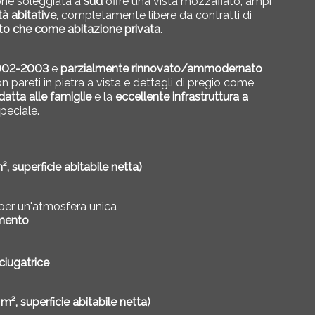
one soleggiata a
sud
offre una vista mozzafiato, ampi
tà abitative
, completamente libere da contratti di
to che come abitazione privata
.
2002-2003
e
parzialmente rinnovato/ammodernato
n pareti in pietra a vista e dettagli di pregio come
atta alle famiglie
e la
eccellente infrastruttura a
peciale.
, superficie abitabile netta)
per un'atmosfera unica
amento
ciugatrice
², superficie abitabile netta)