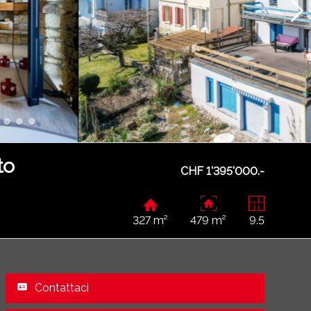
to
CHF 1'395'000.-
327 m²
479 m²
9.5
Contattaci