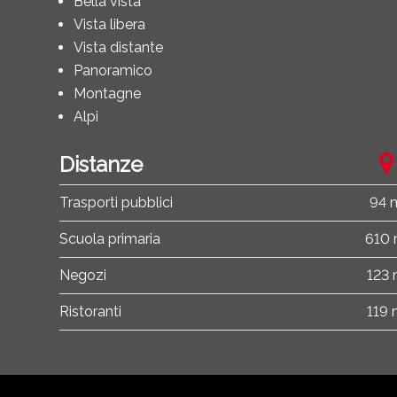
Bella vista
Vista libera
Vista distante
Panoramico
Montagne
Alpi
Distanze
Trasporti pubblici
94 
Scuola primaria
610
Negozi
123
Ristoranti
119