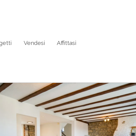
getti
Vendesi
Affittasi