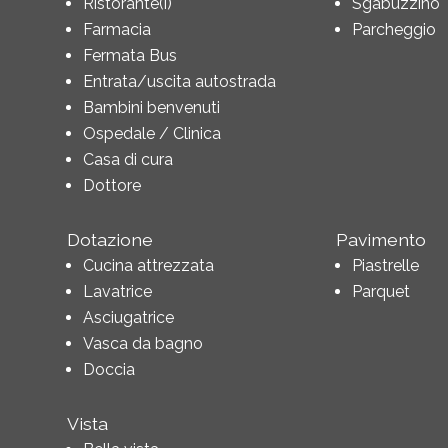
Ristorante(i)
Sgabuzzino
Farmacia
Parcheggio
Fermata Bus
Entrata/uscita autostrada
Bambini benvenuti
Ospedale / Clinica
Casa di cura
Dottore
Dotazione
Pavimento
Cucina attrezzata
Piastrelle
Lavatrice
Parquet
Asciugatrice
Vasca da bagno
Doccia
Vista