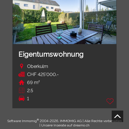
Eigentumswohnung
Oberkulm
CHF 425'000.-
69 m²
2.5
1
®
Software Immomig
2004-2026, IMMOMIG AG | Alle Rechte vorbehalten
| Unsere Inserate auf
dreamo.ch