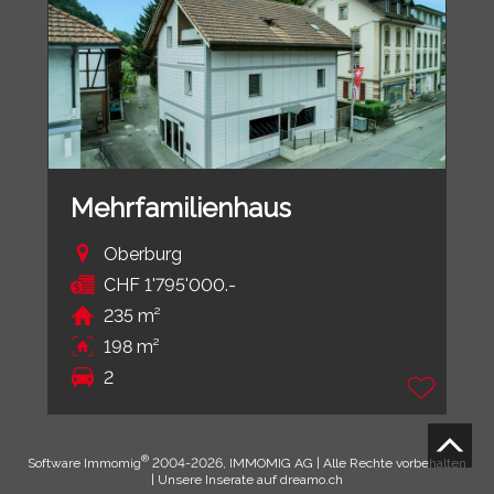
Mehrfamilienhaus
Oberburg
CHF 1'795'000.-
235 m²
198 m²
2
®
Software Immomig
2004-2026, IMMOMIG AG | Alle Rechte vorbehalten
| Unsere Inserate auf
dreamo.ch