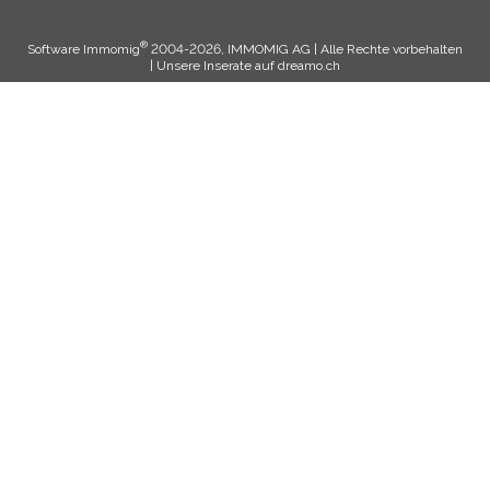
®
Software Immomig
2004-2026, IMMOMIG AG | Alle Rechte vorbehalten
| Unsere Inserate auf
dreamo.ch