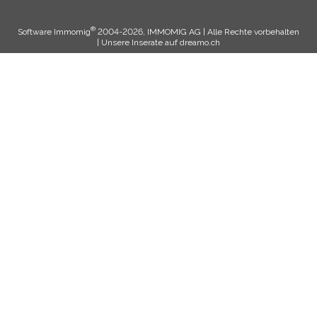
®
Software Immomig
2004-2026, IMMOMIG AG | Alle Rechte vorbehalten
| Unsere Inserate auf
dreamo.ch