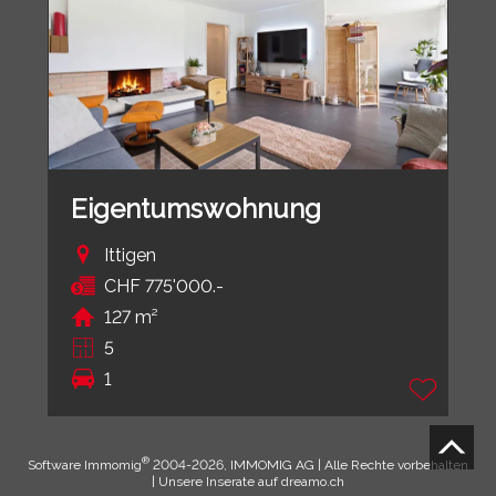
Eigentumswohnung
Ittigen
CHF 775'000.-
127 m²
5
1
®
Software Immomig
2004-2026, IMMOMIG AG | Alle Rechte vorbehalten
| Unsere Inserate auf
dreamo.ch