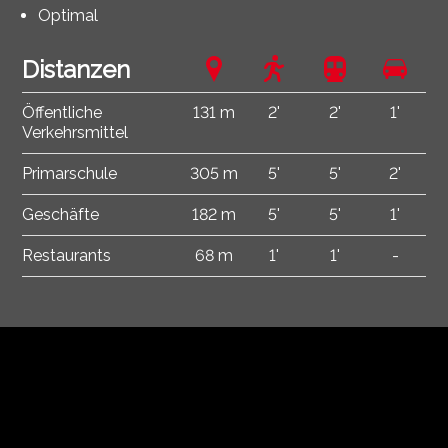
Optimal
Distanzen
Öffentliche
131 m
2'
2'
1'
Verkehrsmittel
Primarschule
305 m
5'
5'
2'
Geschäfte
182 m
5'
5'
1'
Restaurants
68 m
1'
1'
-