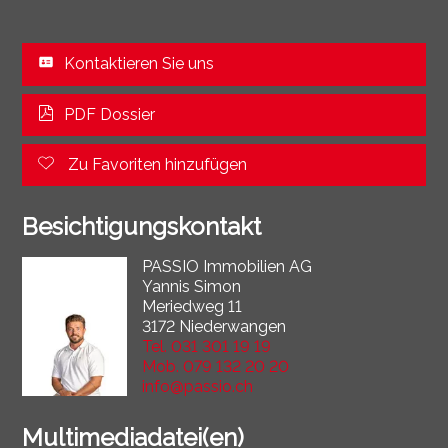
Kontaktieren Sie uns
PDF Dossier
Zu Favoriten hinzufügen
Besichtigungskontakt
PASSIO Immobilien AG
Yannis Simon
Meriedweg 11
3172 Niederwangen
Tel.
031 301 19 19
Mob.
079 132 20 20
info@passio.ch
Multimediadatei(en)