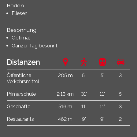
Boden
Fliesen
Besonnung
Optimal
Ganzer Tag besonnt
Distanzen
Öffentliche
205 m
5'
5'
3'
Verkehrsmittel
Primarschule
2.13 km
31'
11'
5'
Geschäfte
516 m
11'
11'
3'
Restaurants
462 m
9'
9'
2'