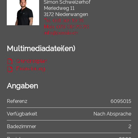
Simon Schweizerhof
Meriedweg 11
3172 Niederwangen
Tel.
031 301 19 19
Mob.
079 132 20 20
info@passio.ch
Multimediadatei(en)
Grundrissplan
Finanzierung
Angaben
Referenz
6095015
Verfügbarkeit
Nach Absprache
Badezimmer
2