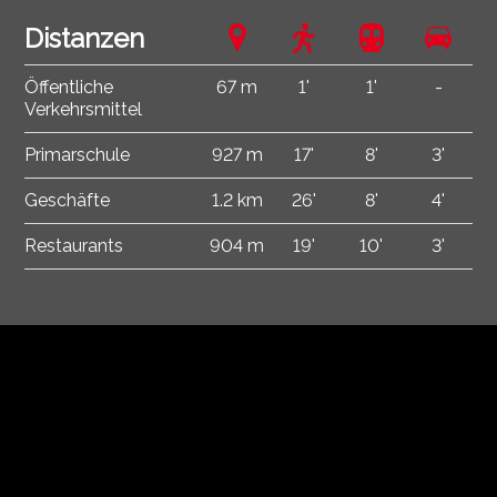
Distanzen
Öffentliche
67 m
1'
1'
-
Verkehrsmittel
Primarschule
927 m
17'
8'
3'
Geschäfte
1.2 km
26'
8'
4'
Restaurants
904 m
19'
10'
3'