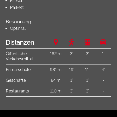
Fliesen
Parkett
Besonnung
Optimal
Distanzen
Öffentliche
162 m
3'
3'
1'
Verkehrsmittel
Primarschule
981 m
19'
11'
4'
Geschäfte
84 m
1'
1'
-
Restaurants
110 m
3'
3'
-