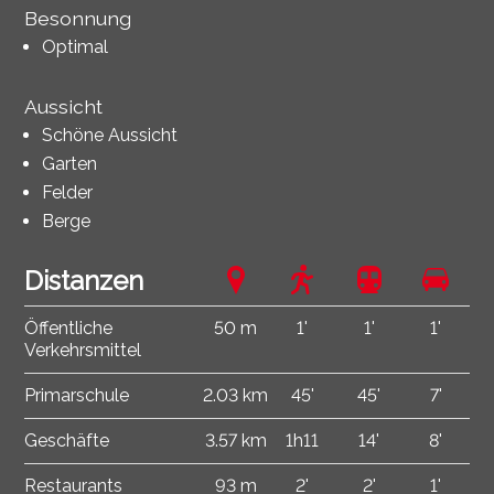
Besonnung
Optimal
Aussicht
Schöne Aussicht
Garten
Felder
Berge
Distanzen
Öffentliche
50 m
1'
1'
1'
Verkehrsmittel
Primarschule
2.03 km
45'
45'
7'
Geschäfte
3.57 km
1h11
14'
8'
Restaurants
93 m
2'
2'
1'