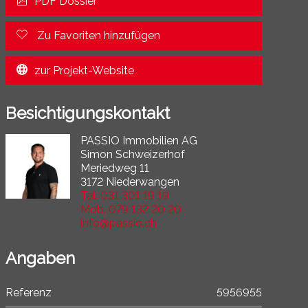
PDF Dossier
Zu Favoriten hinzufügen
zur Projekt-Website
Besichtigungskontakt
PASSIO Immobilien AG
Simon Schweizerhof
Meriedweg 11
3172 Niederwangen
Tel.
031 301 19 19
Mob.
079 132 20 20
info@passio.ch
Angaben
Referenz
5956955