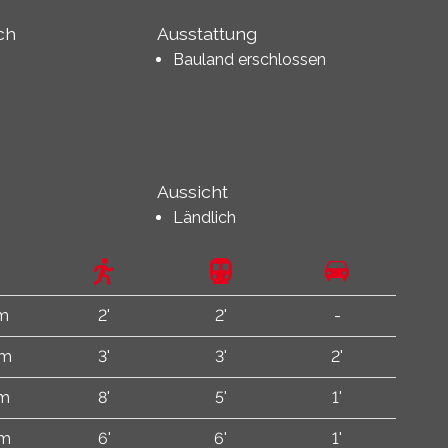
ch
Ausstattung
Bauland erschlossen
Aussicht
Ländlich
 m
2'
2'
-
 m
3'
3'
2'
 m
8'
5'
1'
 m
6'
6'
1'