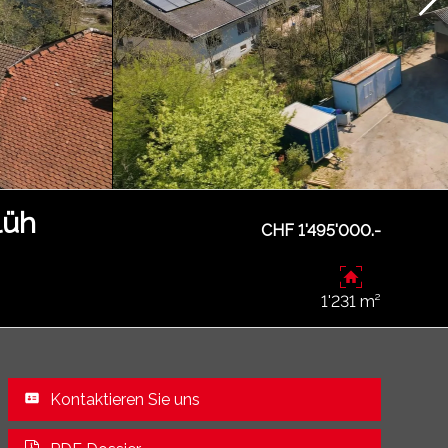
lüh
CHF 1'495'000.-
1'231 m²
Kontaktieren Sie uns