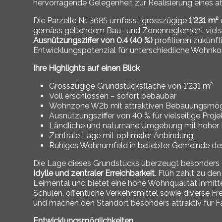
hervorragende Gelegenheit zur Realisierung eines a
Die Parzelle Nr. 3685 umfasst grosszügige
1’231 m²
gemäss geltendem Bau- und Zonenreglement vielse
Ausnützungsziffer von 0.4 (40 %)
profitieren zukün
Entwicklungspotenzial für unterschiedliche Wohnko
Ihre Highlights auf einen Blick
Grosszügige Grundstücksfläche von 1’231 m²
Voll erschlossen – sofort bebaubar
Wohnzone W2b mit attraktiven Bebauungsmögl
Ausnützungsziffer von 40 % für vielseitige Proj
Ländliche und naturnahe Umgebung mit hoher 
Zentrale Lage mit optimaler Anbindung
Ruhiges Wohnumfeld in beliebter Gemeinde de
Die Lage dieses Grundstücks überzeugt besonders
Idylle und zentraler Erreichbarkeit
. Flüh zählt zu d
Leimental und bietet eine hohe Wohnqualität inmit
Schulen, öffentliche Verkehrsmittel sowie diverse F
und machen den Standort besonders attraktiv für Fa
Entwicklungsmöglichkeiten