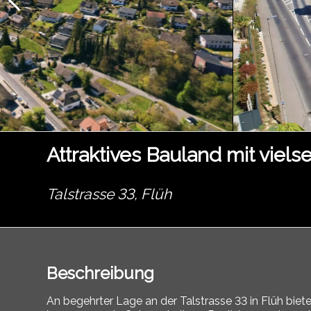
Attraktives Bauland mit viels
Talstrasse 33,
Flüh
Beschreibung
An begehrter Lage an der Talstrasse 33 in Flüh biet