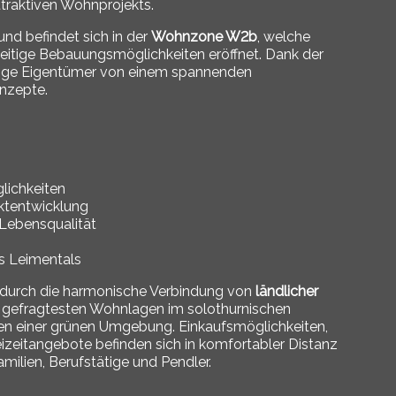
ttraktiven Wohnprojekts.
und befindet sich in der
Wohnzone W2b
, welche
itige Bebauungsmöglichkeiten eröffnet. Dank der
ftige Eigentümer von einem spannenden
nzepte.
ichkeiten
ektentwicklung
Lebensqualität
s Leimentals
 durch die harmonische Verbindung von
ländlicher
en gefragtesten Wohnlagen im solothurnischen
ten einer grünen Umgebung. Einkaufsmöglichkeiten,
reizeitangebote befinden sich in komfortabler Distanz
milien, Berufstätige und Pendler.